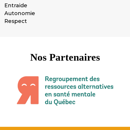
Entraide
Autonomie
Respect
Nos Partenaires
Précédent
Sui